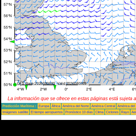
La información que se ofrece en estas páginas está sujeta 
Predicción Marítima :
Europa
África
América del Norte
América Central
América del
Imágenes satélite
El tiempo aeropuertos
Pronóstico 10 días
Clima
Ciclones
Rayo
Ae