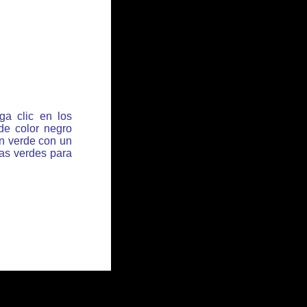
ga clic en los
de color negro
ón verde con un
has verdes para