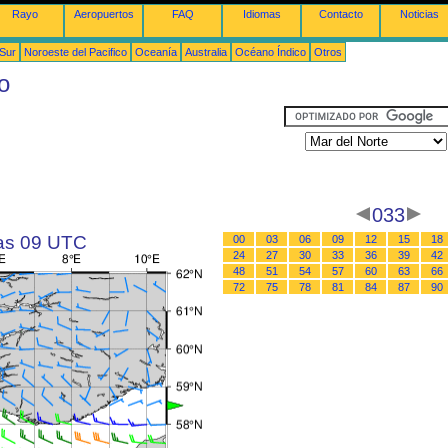
Rayo
Aeropuertos
FAQ
Idiomas
Contacto
Noticias
 Sur
Noroeste del Pacifico
Oceanía
Australia
Océano Índico
Otros
o
033
las 09 UTC
00
03
06
09
12
15
18
24
27
30
33
36
39
42
48
51
54
57
60
63
66
72
75
78
81
84
87
90