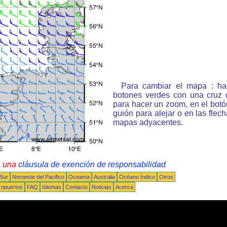
Para cambiar el mapa : ha
botones verdes con una cruz 
para hacer un zoom, en el bot
guión para alejar o en las flec
mapas adyacentes.
a una
cláusula de exención de responsabilidad
 Sur
Noroeste del Pacifico
Oceanía
Australia
Océano Índico
Otros
ropuertos
FAQ
Idiomas
Contacto
Noticias
Acerca