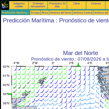
Imágenes
El tiempo
Pronóstico 10
Clima
Ciclones
satélite
aeropuertos
días
Predicción Marítima :
Europa
África
América del Norte
América Central
América del
Predicción Marítima : Pronóstico de vient
Mar del Norte
Pronóstico de viento : 07/08/2026 a 