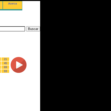
Acerca
21
45
69
93