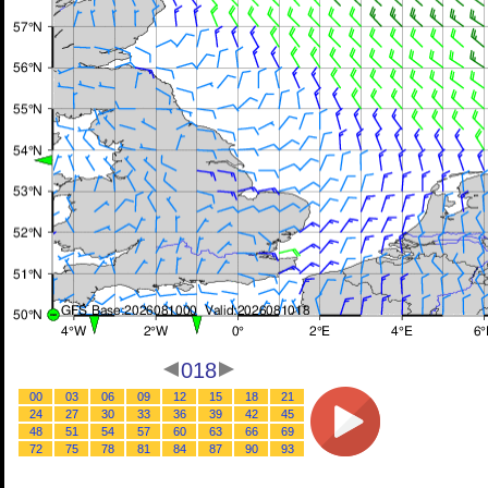
018
00
03
06
09
12
15
18
21
24
27
30
33
36
39
42
45
48
51
54
57
60
63
66
69
72
75
78
81
84
87
90
93