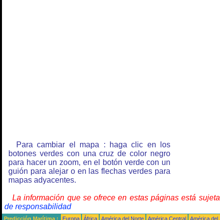
Para cambiar el mapa : haga clic en los
botones verdes con una cruz de color negro
para hacer un zoom, en el botón verde con un
guión para alejar o en las flechas verdes para
mapas adyacentes.
La información que se ofrece en estas páginas está sujet
de responsabilidad
Predicción Marítima :
Europa
África
América del Norte
América Central
América del