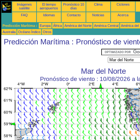
Imágenes
El tiempo
Pronóstico 10
Clima
Ciclones
satélite
aeropuertos
días
FAQ
Idiomas
Contacto
Noticias
Acerca
Predicción Marítima :
Europa
África
América del Norte
América Central
América del
Australia
Océano Índico
Otros
Predicción Marítima : Pronóstico de vient
Mar del Norte
Pronóstico de viento : 10/08/2026 a 