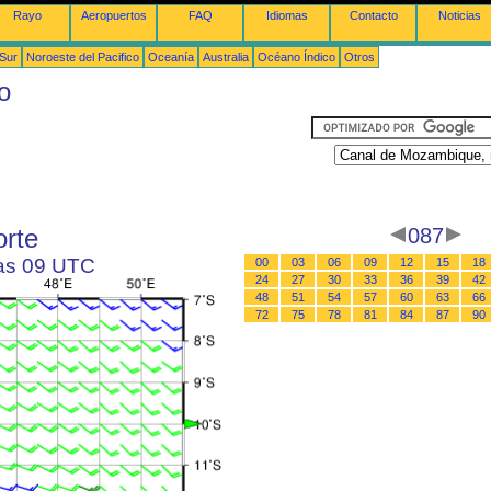
Rayo
Aeropuertos
FAQ
Idiomas
Contacto
Noticias
 Sur
Noroeste del Pacifico
Oceanía
Australia
Océano Índico
Otros
o
rte
087
las 09 UTC
00
03
06
09
12
15
18
24
27
30
33
36
39
42
48
51
54
57
60
63
66
72
75
78
81
84
87
90