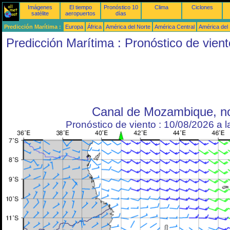
Imágenes
El tiempo
Pronóstico 10
Clima
Ciclones
satélite
aeropuertos
días
Predicción Marítima :
Europa
África
América del Norte
América Central
América del
Predicción Marítima : Pronóstico de vient
Canal de Mozambique, no
Pronóstico de viento : 10/08/2026 a 