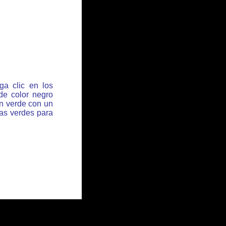
ga clic en los
de color negro
ón verde con un
has verdes para