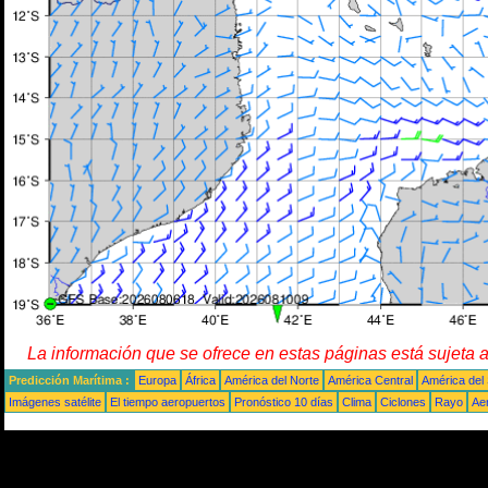
La información que se ofrece en estas páginas está sujeta 
Predicción Marítima :
Europa
África
América del Norte
América Central
América del
Imágenes satélite
El tiempo aeropuertos
Pronóstico 10 días
Clima
Ciclones
Rayo
Ae