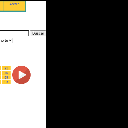
Acerca
21
45
69
93