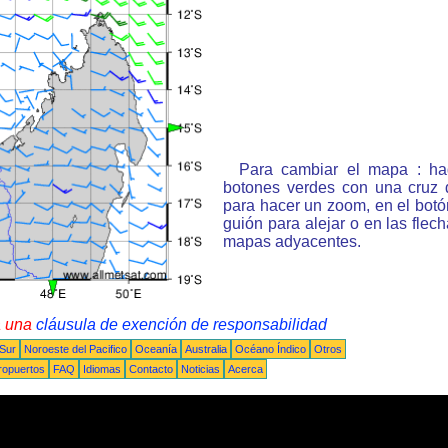
Para cambiar el mapa : ha
botones verdes con una cruz 
para hacer un zoom, en el bot
guión para alejar o en las flec
mapas adyacentes.
a una
cláusula de exención de responsabilidad
 Sur
Noroeste del Pacifico
Oceanía
Australia
Océano Índico
Otros
ropuertos
FAQ
Idiomas
Contacto
Noticias
Acerca