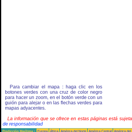
Para cambiar el mapa : haga clic en los
botones verdes con una cruz de color negro
para hacer un zoom, en el botón verde con un
guión para alejar o en las flechas verdes para
mapas adyacentes.
La información que se ofrece en estas páginas está sujet
de responsabilidad
Predicción Marítima :
Europa
África
América del Norte
América Central
América del