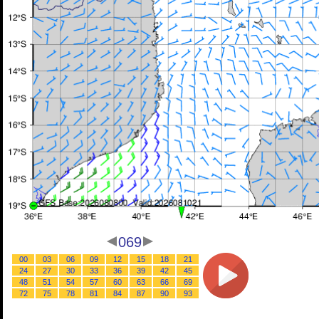
069
00
03
06
09
12
15
18
21
24
27
30
33
36
39
42
45
48
51
54
57
60
63
66
69
72
75
78
81
84
87
90
93