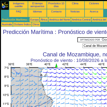
Imágenes
El tiempo
Pronóstico 10
Clima
Ciclones
satélite
aeropuertos
días
FAQ
Idiomas
Contacto
Noticias
Acerca
Predicción Marítima :
Europa
África
América del Norte
América Central
América del
Australia
Océano Índico
Otros
Predicción Marítima : Pronóstico de vient
Canal de Mozambique, no
Pronóstico de viento : 10/08/2026 a 