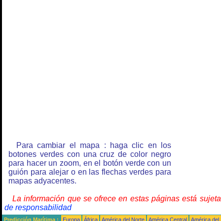
Para cambiar el mapa : haga clic en los
botones verdes con una cruz de color negro
para hacer un zoom, en el botón verde con un
guión para alejar o en las flechas verdes para
mapas adyacentes.
La información que se ofrece en estas páginas está sujet
de responsabilidad
Predicción Marítima :
Europa
África
América del Norte
América Central
América del