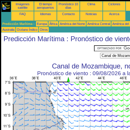
Imágenes
El tiempo
Pronóstico 10
Clima
Ciclones
satélite
aeropuertos
días
FAQ
Idiomas
Contacto
Noticias
Acerca
Predicción Marítima :
Europa
África
América del Norte
América Central
América del
Australia
Océano Índico
Otros
Predicción Marítima : Pronóstico de vient
Canal de Mozambique, no
Pronóstico de viento : 09/08/2026 a 