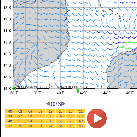
036
00
03
06
09
12
15
18
21
24
27
30
33
36
39
42
45
48
51
54
57
60
63
66
69
72
75
78
81
84
87
90
93