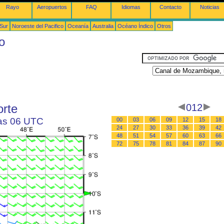
Rayo
Aeropuertos
FAQ
Idiomas
Contacto
Noticias
 Sur
Noroeste del Pacifico
Oceanía
Australia
Océano Índico
Otros
o
rte
012
las 06 UTC
00
03
06
09
12
15
18
24
27
30
33
36
39
42
48
51
54
57
60
63
66
72
75
78
81
84
87
90