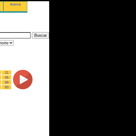
Acerca
21
45
69
93