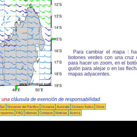
Para cambiar el mapa : ha
botones verdes con una cruz 
para hacer un zoom, en el bot
guión para alejar o en las flec
mapas adyacentes.
a una
cláusula de exención de responsabilidad
 Sur
Noroeste del Pacifico
Oceanía
Australia
Océano Índico
Otros
ropuertos
FAQ
Idiomas
Contacto
Noticias
Acerca