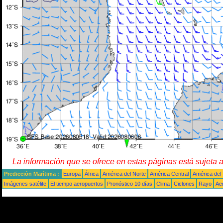
La información que se ofrece en estas páginas está sujeta 
Predicción Marítima :
Europa
África
América del Norte
América Central
América del
Imágenes satélite
El tiempo aeropuertos
Pronóstico 10 días
Clima
Ciclones
Rayo
Ae