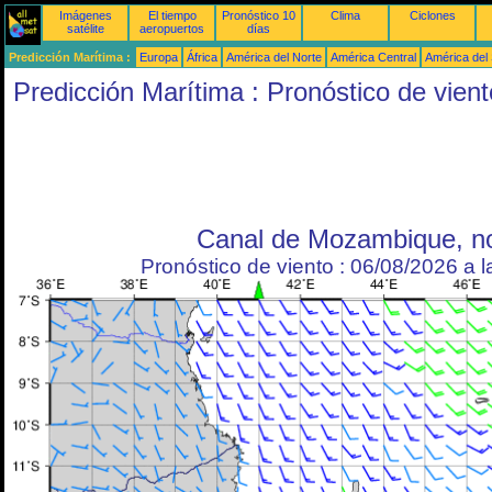
Imágenes
El tiempo
Pronóstico 10
Clima
Ciclones
satélite
aeropuertos
días
Predicción Marítima :
Europa
África
América del Norte
América Central
América del
Predicción Marítima : Pronóstico de vient
Canal de Mozambique, no
Pronóstico de viento : 06/08/2026 a 