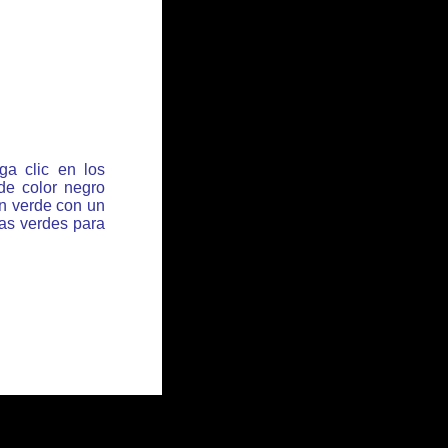
ga clic en los
de color negro
ón verde con un
has verdes para