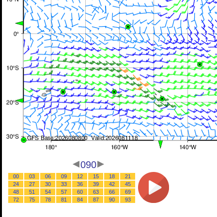
090
00
03
06
09
12
15
18
21
24
27
30
33
36
39
42
45
48
51
54
57
60
63
66
69
72
75
78
81
84
87
90
93