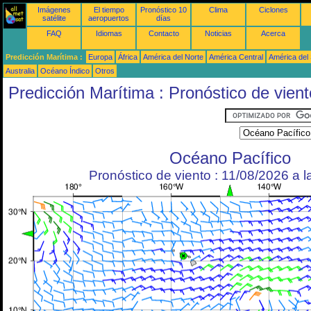
Imágenes
El tiempo
Pronóstico 10
Clima
Ciclones
satélite
aeropuertos
días
FAQ
Idiomas
Contacto
Noticias
Acerca
Predicción Marítima :
Europa
África
América del Norte
América Central
América del
Australia
Océano Índico
Otros
Predicción Marítima : Pronóstico de vient
Océano Pacífico
Pronóstico de viento : 11/08/2026 a 