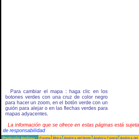
Para cambiar el mapa : haga clic en los
botones verdes con una cruz de color negro
para hacer un zoom, en el botón verde con un
guión para alejar o en las flechas verdes para
mapas adyacentes.
La información que se ofrece en estas páginas está sujet
de responsabilidad
Predicción Marítima :
Europa
África
América del Norte
América Central
América del