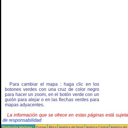
Para cambiar el mapa : haga clic en los
botones verdes con una cruz de color negro
para hacer un zoom, en el botón verde con un
guión para alejar o en las flechas verdes para
mapas adyacentes.
La información que se ofrece en estas páginas está sujet
de responsabilidad
Predicción Marítima :
Europa
África
América del Norte
América Central
América del