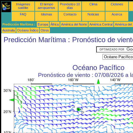
Imágenes
El tiempo
Pronóstico 10
Clima
Ciclones
satélite
aeropuertos
días
FAQ
Idiomas
Contacto
Noticias
Acerca
Predicción Marítima :
Europa
África
América del Norte
América Central
América del
Australia
Océano Índico
Otros
Predicción Marítima : Pronóstico de vient
Océano Pacífico
Pronóstico de viento : 07/08/2026 a 