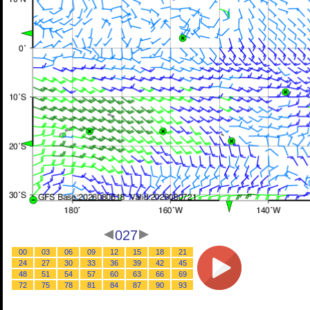
027
00
03
06
09
12
15
18
21
24
27
30
33
36
39
42
45
48
51
54
57
60
63
66
69
72
75
78
81
84
87
90
93