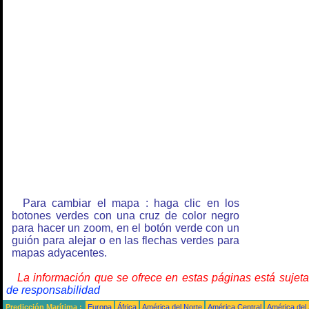
Para cambiar el mapa : haga clic en los
botones verdes con una cruz de color negro
para hacer un zoom, en el botón verde con un
guión para alejar o en las flechas verdes para
mapas adyacentes.
La información que se ofrece en estas páginas está sujet
de responsabilidad
Predicción Marítima :
Europa
África
América del Norte
América Central
América del