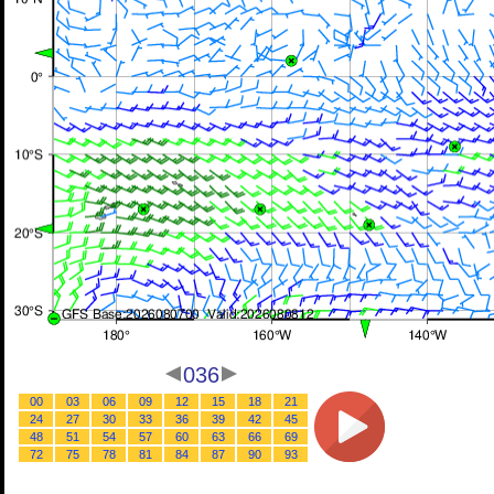
036
00
03
06
09
12
15
18
21
24
27
30
33
36
39
42
45
48
51
54
57
60
63
66
69
72
75
78
81
84
87
90
93