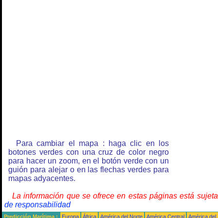
Para cambiar el mapa : haga clic en los
botones verdes con una cruz de color negro
para hacer un zoom, en el botón verde con un
guión para alejar o en las flechas verdes para
mapas adyacentes.
La información que se ofrece en estas páginas está sujet
de responsabilidad
Predicción Marítima :
Europa
África
América del Norte
América Central
América del