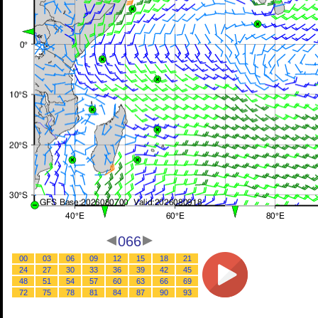
066
00
03
06
09
12
15
18
21
24
27
30
33
36
39
42
45
48
51
54
57
60
63
66
69
72
75
78
81
84
87
90
93