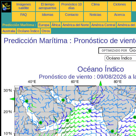
Imágenes
El tiempo
Pronóstico 10
Clima
Ciclones
satélite
aeropuertos
días
FAQ
Idiomas
Contacto
Noticias
Acerca
Predicción Marítima :
Europa
África
América del Norte
América Central
América del
Australia
Océano Índico
Otros
Predicción Marítima : Pronóstico de vient
Océano Índico
Pronóstico de viento : 09/08/2026 a 