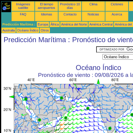
Imágenes
El tiempo
Pronóstico 10
Clima
Ciclones
satélite
aeropuertos
días
FAQ
Idiomas
Contacto
Noticias
Acerca
Predicción Marítima :
Europa
África
América del Norte
América Central
América del
Australia
Océano Índico
Otros
Predicción Marítima : Pronóstico de vient
Océano Índico
Pronóstico de viento : 09/08/2026 a 