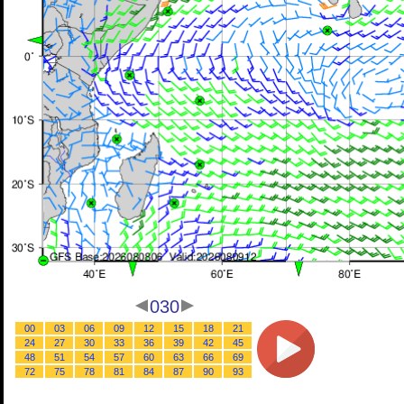
030
00
03
06
09
12
15
18
21
24
27
30
33
36
39
42
45
48
51
54
57
60
63
66
69
72
75
78
81
84
87
90
93