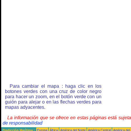
Para cambiar el mapa : haga clic en los
botones verdes con una cruz de color negro
para hacer un zoom, en el botón verde con un
guión para alejar o en las flechas verdes para
mapas adyacentes.
La información que se ofrece en estas páginas está sujet
de responsabilidad
Predicción Marítima :
Europa
África
América del Norte
América Central
América del