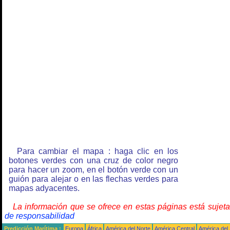
Para cambiar el mapa : haga clic en los
botones verdes con una cruz de color negro
para hacer un zoom, en el botón verde con un
guión para alejar o en las flechas verdes para
mapas adyacentes.
La información que se ofrece en estas páginas está sujet
de responsabilidad
Predicción Marítima :
Europa
África
América del Norte
América Central
América del