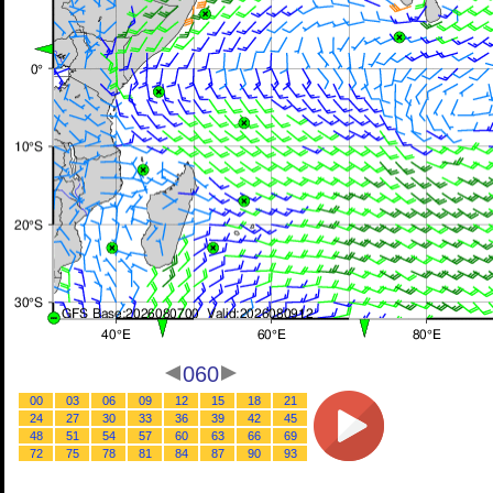
060
00
03
06
09
12
15
18
21
24
27
30
33
36
39
42
45
48
51
54
57
60
63
66
69
72
75
78
81
84
87
90
93