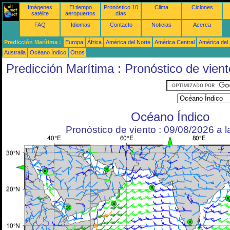
Imágenes
El tiempo
Pronóstico 10
Clima
Ciclones
satélite
aeropuertos
días
FAQ
Idiomas
Contacto
Noticias
Acerca
Predicción Marítima :
Europa
África
América del Norte
América Central
América del
Australia
Océano Índico
Otros
Predicción Marítima : Pronóstico de vient
Océano Índico
Pronóstico de viento : 09/08/2026 a 