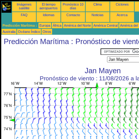
Imágenes
El tiempo
Pronóstico 10
Clima
Ciclones
satélite
aeropuertos
días
FAQ
Idiomas
Contacto
Noticias
Acerca
Predicción Marítima :
Europa
África
América del Norte
América Central
América del
Australia
Océano Índico
Otros
Predicción Marítima : Pronóstico de vient
Jan Mayen
Pronóstico de viento : 11/08/2026 a 