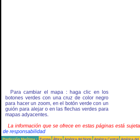
Para cambiar el mapa : haga clic en los
botones verdes con una cruz de color negro
para hacer un zoom, en el botón verde con un
guión para alejar o en las flechas verdes para
mapas adyacentes.
La información que se ofrece en estas páginas está sujet
de responsabilidad
Predicción Marítima :
Europa
África
América del Norte
América Central
América del