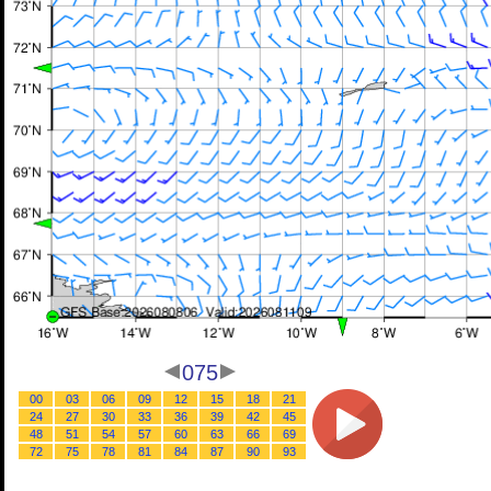
075
00
03
06
09
12
15
18
21
24
27
30
33
36
39
42
45
48
51
54
57
60
63
66
69
72
75
78
81
84
87
90
93