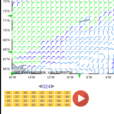
024
00
03
06
09
12
15
18
21
24
27
30
33
36
39
42
45
48
51
54
57
60
63
66
69
72
75
78
81
84
87
90
93