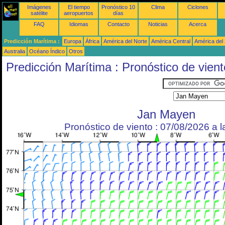
Imágenes
El tiempo
Pronóstico 10
Clima
Ciclones
satélite
aeropuertos
días
FAQ
Idiomas
Contacto
Noticias
Acerca
Predicción Marítima :
Europa
África
América del Norte
América Central
América del
Australia
Océano Índico
Otros
Predicción Marítima : Pronóstico de vient
Jan Mayen
Pronóstico de viento : 07/08/2026 a 