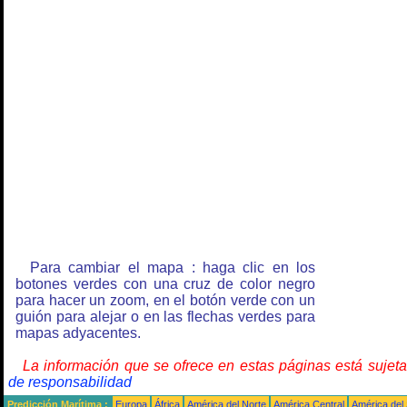
Para cambiar el mapa : haga clic en los
botones verdes con una cruz de color negro
para hacer un zoom, en el botón verde con un
guión para alejar o en las flechas verdes para
mapas adyacentes.
La información que se ofrece en estas páginas está sujet
de responsabilidad
Predicción Marítima :
Europa
África
América del Norte
América Central
América del