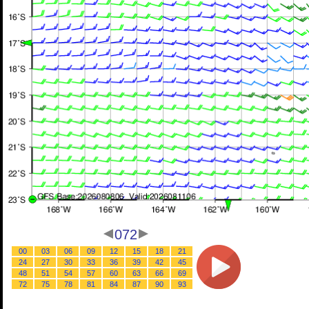
072
00
03
06
09
12
15
18
21
24
27
30
33
36
39
42
45
48
51
54
57
60
63
66
69
72
75
78
81
84
87
90
93