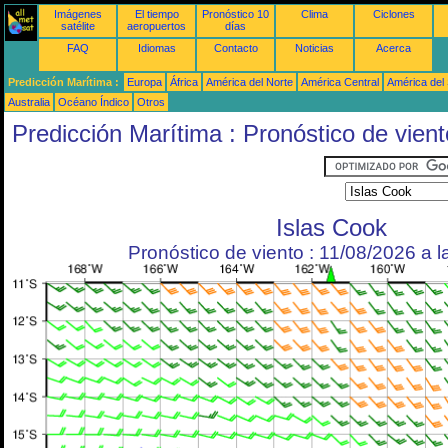
Imágenes
El tiempo
Pronóstico 10
Clima
Ciclones
satélite
aeropuertos
días
FAQ
Idiomas
Contacto
Noticias
Acerca
Predicción Marítima :
Europa
África
América del Norte
América Central
América del
Australia
Océano Índico
Otros
Predicción Marítima : Pronóstico de vient
Islas Cook
Pronóstico de viento : 11/08/2026 a 