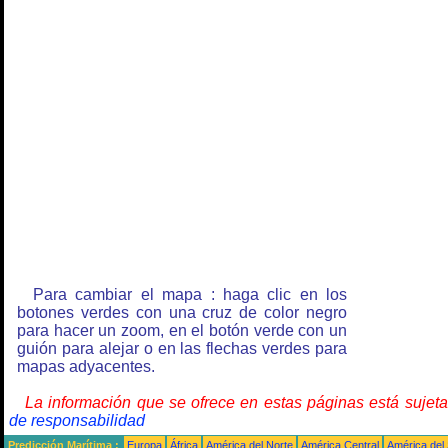
Para cambiar el mapa : haga clic en los
botones verdes con una cruz de color negro
para hacer un zoom, en el botón verde con un
guión para alejar o en las flechas verdes para
mapas adyacentes.
La información que se ofrece en estas páginas está sujet
de responsabilidad
Predicción Marítima :
Europa
África
América del Norte
América Central
América del