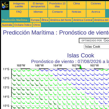
Imágenes
El tiempo
Pronóstico 10
Clima
Ciclones
satélite
aeropuertos
días
FAQ
Idiomas
Contacto
Noticias
Acerca
Predicción Marítima :
Europa
África
América del Norte
América Central
América del
Australia
Océano Índico
Otros
Predicción Marítima : Pronóstico de vient
Islas Cook
Pronóstico de viento : 07/08/2026 a 