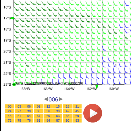
006
00
03
06
09
12
15
18
21
24
27
30
33
36
39
42
45
48
51
54
57
60
63
66
69
72
75
78
81
84
87
90
93