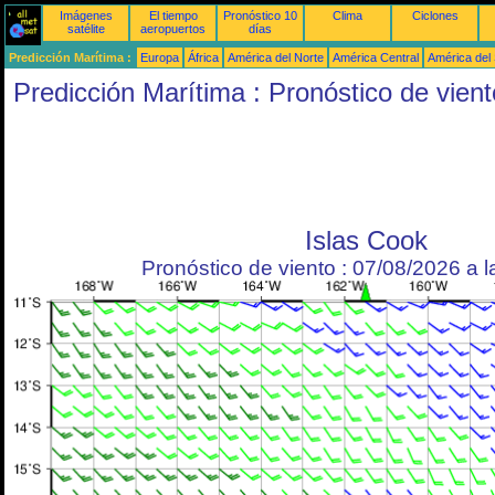
Imágenes
El tiempo
Pronóstico 10
Clima
Ciclones
satélite
aeropuertos
días
Predicción Marítima :
Europa
África
América del Norte
América Central
América del
Predicción Marítima : Pronóstico de vient
Islas Cook
Pronóstico de viento : 07/08/2026 a 