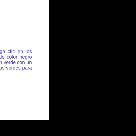
ga clic en los
de color negro
ón verde con un
has verdes para