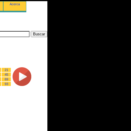
Acerca
21
45
69
93