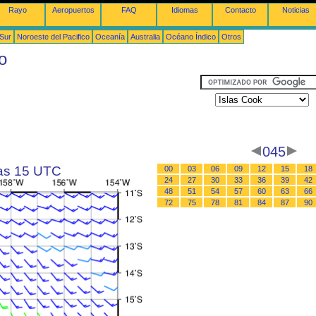
Rayo
Aeropuertos
FAQ
Idiomas
Contacto
Noticias
 Sur
Noroeste del Pacifico
Oceanía
Australia
Océano Índico
Otros
o
045
las 15 UTC
00
03
06
09
12
15
18
24
27
30
33
36
39
42
48
51
54
57
60
63
66
72
75
78
81
84
87
90