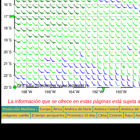
La información que se ofrece en estas páginas está sujeta 
Predicción Marítima :
Europa
África
América del Norte
América Central
América del
Imágenes satélite
El tiempo aeropuertos
Pronóstico 10 días
Clima
Ciclones
Rayo
Ae