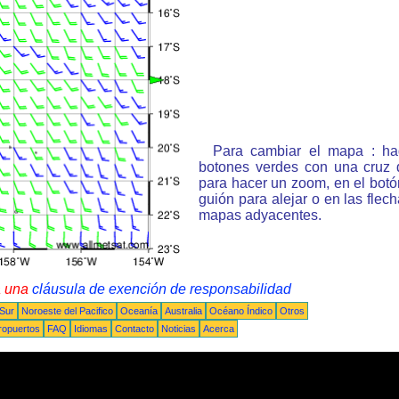
Para cambiar el mapa : ha
botones verdes con una cruz 
para hacer un zoom, en el bot
guión para alejar o en las flec
mapas adyacentes.
a una
cláusula de exención de responsabilidad
 Sur
Noroeste del Pacifico
Oceanía
Australia
Océano Índico
Otros
ropuertos
FAQ
Idiomas
Contacto
Noticias
Acerca