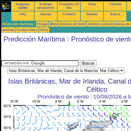
Imágenes
El tiempo
Pronóstico 10
Clima
Ciclones
satélite
aeropuertos
días
FAQ
Idiomas
Contacto
Noticias
Acerca
Predicción Marítima :
Europa
África
América del Norte
América Central
América del
Australia
Océano Índico
Otros
Predicción Marítima : Pronóstico de vient
Islas Británicas, Mar de Irlanda, Canal
Céltico
Pronóstico de viento : 10/08/2026 a 