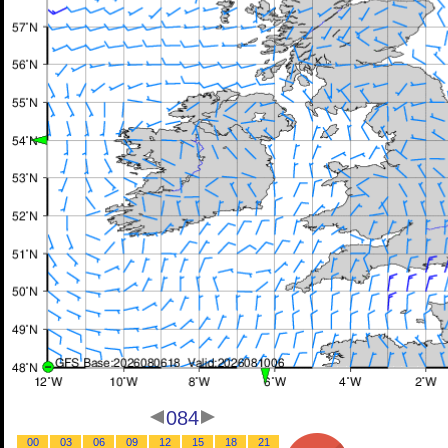
084
00
03
06
09
12
15
18
21