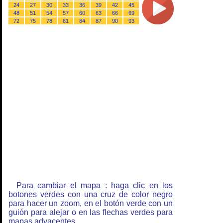
24
27
30
33
36
39
42
45
48
51
54
57
60
63
66
69
72
75
78
81
84
87
90
93
Para cambiar el mapa : haga clic en los
botones verdes con una cruz de color negro
para hacer un zoom, en el botón verde con un
guión para alejar o en las flechas verdes para
mapas adyacentes.