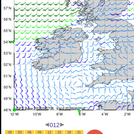
012
00
03
06
09
12
15
18
21