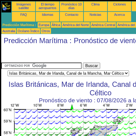
Imágenes
El tiempo
Pronóstico 10
Clima
Ciclones
satélite
aeropuertos
días
FAQ
Idiomas
Contacto
Noticias
Acerca
Predicción Marítima :
Europa
África
América del Norte
América Central
América del
Australia
Océano Índico
Otros
Predicción Marítima : Pronóstico de vient
Islas Británicas, Mar de Irlanda, Canal
Céltico
Pronóstico de viento : 07/08/2026 a 