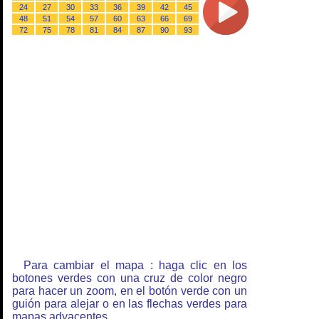
24
27
30
33
36
39
42
45
48
51
54
57
60
63
66
69
72
75
78
81
84
87
90
93
Para cambiar el mapa : haga clic en los
botones verdes con una cruz de color negro
para hacer un zoom, en el botón verde con un
guión para alejar o en las flechas verdes para
mapas adyacentes.