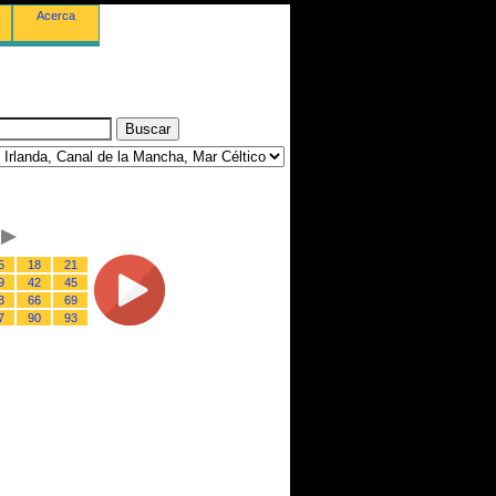
Acerca
5
18
21
9
42
45
3
66
69
7
90
93