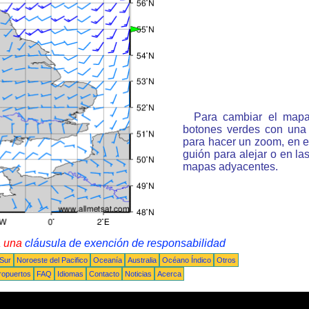
Para cambiar el mapa
botones verdes con una 
para hacer un zoom, en e
guión para alejar o en la
mapas adyacentes.
a una
cláusula de exención de responsabilidad
 Sur
Noroeste del Pacifico
Oceanía
Australia
Océano Índico
Otros
ropuertos
FAQ
Idiomas
Contacto
Noticias
Acerca