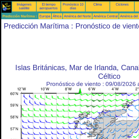
Imágenes
El tiempo
Pronóstico 10
Clima
Ciclones
satélite
aeropuertos
días
Predicción Marítima :
Europa
África
América del Norte
América Central
América del
Predicción Marítima : Pronóstico de vient
Islas Británicas, Mar de Irlanda, Can
Céltico
Pronóstico de viento : 09/08/2026