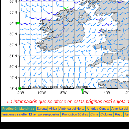
La información que se ofrece en estas páginas está sujeta 
Predicción Marítima :
Europa
África
América del Norte
América Central
América del
Imágenes satélite
El tiempo aeropuertos
Pronóstico 10 días
Clima
Ciclones
Rayo
Ae