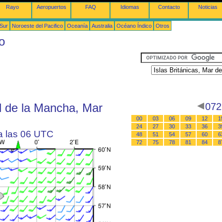
Rayo
Aeropuertos
FAQ
Idiomas
Contacto
Noticias
 Sur
Noroeste del Pacifico
Oceanía
Australia
Océano Índico
Otros
o
al de la Mancha, Mar
072
00
03
06
09
12
1
24
27
30
33
36
3
 a las 06 UTC
48
51
54
57
60
6
72
75
78
81
84
8