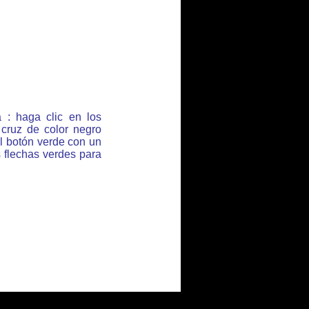
 : haga clic en los
cruz de color negro
l botón verde con un
s flechas verdes para