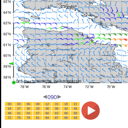
090
00
03
06
09
12
15
18
21
24
27
30
33
36
39
42
45
48
51
54
57
60
63
66
69
72
75
78
81
84
87
90
93