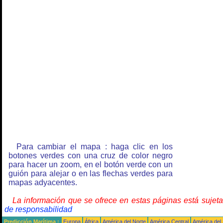
Para cambiar el mapa : haga clic en los
botones verdes con una cruz de color negro
para hacer un zoom, en el botón verde con un
guión para alejar o en las flechas verdes para
mapas adyacentes.
La información que se ofrece en estas páginas está sujet
de responsabilidad
Predicción Marítima :
Europa
África
América del Norte
América Central
América del