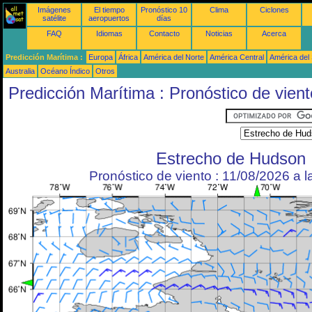
Imágenes
El tiempo
Pronóstico 10
Clima
Ciclones
satélite
aeropuertos
días
FAQ
Idiomas
Contacto
Noticias
Acerca
Predicción Marítima :
Europa
África
América del Norte
América Central
América del
Australia
Océano Índico
Otros
Predicción Marítima : Pronóstico de vient
Estrecho de Hudson
Pronóstico de viento : 11/08/2026 a 