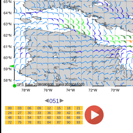
051
00
03
06
09
12
15
18
21
24
27
30
33
36
39
42
45
48
51
54
57
60
63
66
69
72
75
78
81
84
87
90
93