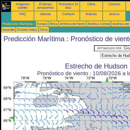
Imágenes
El tiempo
Pronóstico 10
Clima
Ciclones
satélite
aeropuertos
días
FAQ
Idiomas
Contacto
Noticias
Acerca
Predicción Marítima :
Europa
África
América del Norte
América Central
América del
Australia
Océano Índico
Otros
Predicción Marítima : Pronóstico de vient
Estrecho de Hudson
Pronóstico de viento : 10/08/2026 a 