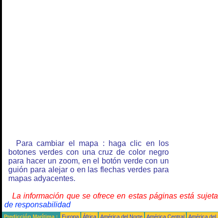
Para cambiar el mapa : haga clic en los
botones verdes con una cruz de color negro
para hacer un zoom, en el botón verde con un
guión para alejar o en las flechas verdes para
mapas adyacentes.
La información que se ofrece en estas páginas está sujet
de responsabilidad
Predicción Marítima :
Europa
África
América del Norte
América Central
América del