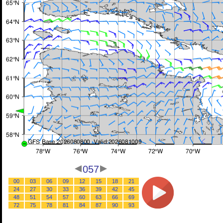
057
00
03
06
09
12
15
18
21
24
27
30
33
36
39
42
45
48
51
54
57
60
63
66
69
72
75
78
81
84
87
90
93