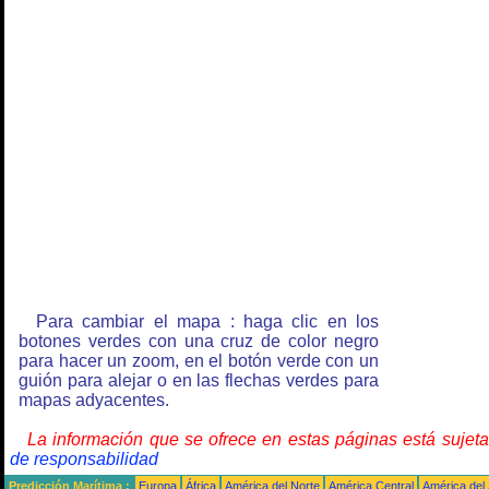
Para cambiar el mapa : haga clic en los
botones verdes con una cruz de color negro
para hacer un zoom, en el botón verde con un
guión para alejar o en las flechas verdes para
mapas adyacentes.
La información que se ofrece en estas páginas está sujet
de responsabilidad
Predicción Marítima :
Europa
África
América del Norte
América Central
América del