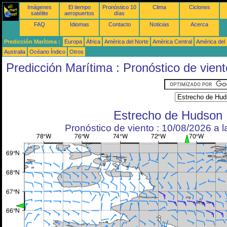
Imágenes
El tiempo
Pronóstico 10
Clima
Ciclones
satélite
aeropuertos
días
FAQ
Idiomas
Contacto
Noticias
Acerca
Predicción Marítima :
Europa
África
América del Norte
América Central
América del
Australia
Océano Índico
Otros
Predicción Marítima : Pronóstico de vient
Estrecho de Hudson
Pronóstico de viento : 10/08/2026 a 