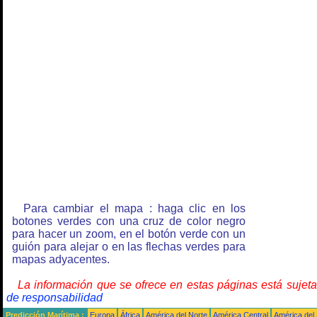
Para cambiar el mapa : haga clic en los
botones verdes con una cruz de color negro
para hacer un zoom, en el botón verde con un
guión para alejar o en las flechas verdes para
mapas adyacentes.
La información que se ofrece en estas páginas está sujet
de responsabilidad
Predicción Marítima :
Europa
África
América del Norte
América Central
América del