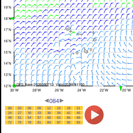
084
00
03
06
09
12
15
18
21
24
27
30
33
36
39
42
45
48
51
54
57
60
63
66
69
72
75
78
81
84
87
90
93