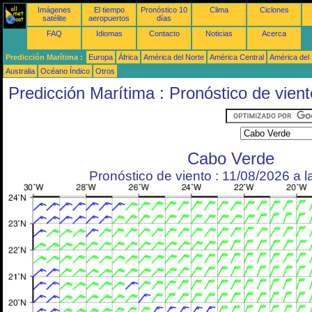
Imágenes
El tiempo
Pronóstico 10
Clima
Ciclones
satélite
aeropuertos
días
FAQ
Idiomas
Contacto
Noticias
Acerca
Predicción Marítima :
Europa
África
América del Norte
América Central
América del
Australia
Océano Índico
Otros
Predicción Marítima : Pronóstico de vient
Cabo Verde
Pronóstico de viento : 11/08/2026 a 