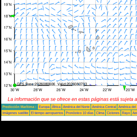
La información que se ofrece en estas páginas está sujeta 
Predicción Marítima :
Europa
África
América del Norte
América Central
América del
Imágenes satélite
El tiempo aeropuertos
Pronóstico 10 días
Clima
Ciclones
Rayo
Ae