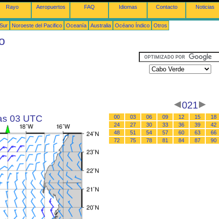
Rayo
Aeropuertos
FAQ
Idiomas
Contacto
Noticias
 Sur
Noroeste del Pacifico
Oceanía
Australia
Océano Índico
Otros
o
021
las 03 UTC
00
03
06
09
12
15
18
24
27
30
33
36
39
42
48
51
54
57
60
63
66
72
75
78
81
84
87
90