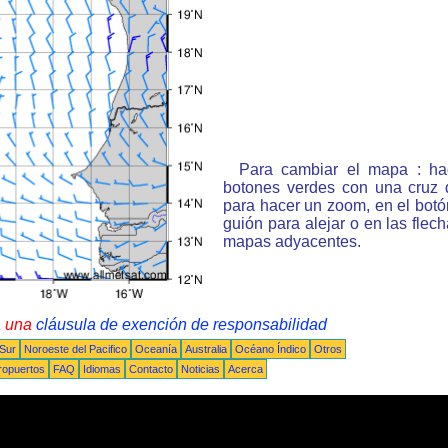
Para cambiar el mapa : ha
botones verdes con una cruz 
para hacer un zoom, en el bot
guión para alejar o en las flec
mapas adyacentes.
a una
cláusula de exención de responsabilidad
 Sur
Noroeste del Pacifico
Oceanía
Australia
Océano Índico
Otros
ropuertos
FAQ
Idiomas
Contacto
Noticias
Acerca