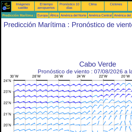
Imágenes
El tiempo
Pronóstico 10
Clima
Ciclones
satélite
aeropuertos
días
Predicción Marítima :
Europa
África
América del Norte
América Central
América del
Predicción Marítima : Pronóstico de vient
Cabo Verde
Pronóstico de viento : 07/08/2026 a 