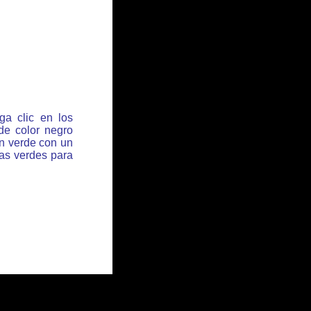
ga clic en los
de color negro
ón verde con un
has verdes para