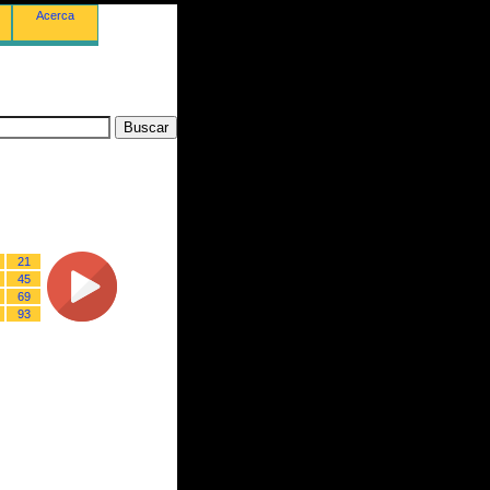
Acerca
21
45
69
93