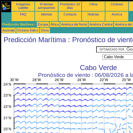
Imágenes
El tiempo
Pronóstico 10
Clima
Ciclones
satélite
aeropuertos
días
FAQ
Idiomas
Contacto
Noticias
Acerca
Predicción Marítima :
Europa
África
América del Norte
América Central
América del
Australia
Océano Índico
Otros
Predicción Marítima : Pronóstico de vient
Cabo Verde
Pronóstico de viento : 06/08/2026 a 