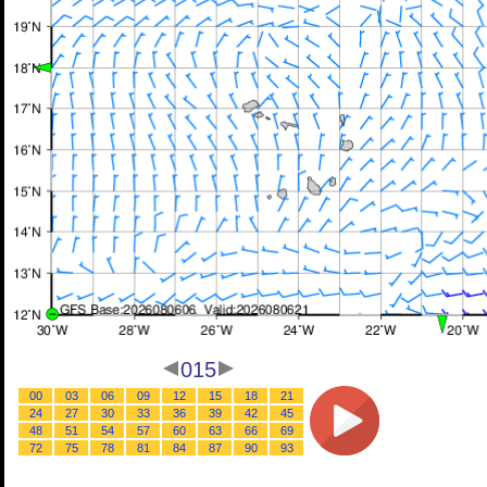
015
00
03
06
09
12
15
18
21
24
27
30
33
36
39
42
45
48
51
54
57
60
63
66
69
72
75
78
81
84
87
90
93