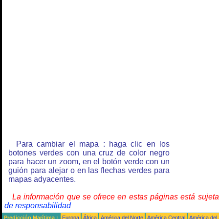
Para cambiar el mapa : haga clic en los
botones verdes con una cruz de color negro
para hacer un zoom, en el botón verde con un
guión para alejar o en las flechas verdes para
mapas adyacentes.
La información que se ofrece en estas páginas está sujet
de responsabilidad
Predicción Marítima :
Europa
África
América del Norte
América Central
América del