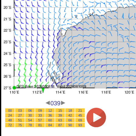
039
00
03
06
09
12
15
18
21
24
27
30
33
36
39
42
45
48
51
54
57
60
63
66
69
72
75
78
81
84
87
90
93