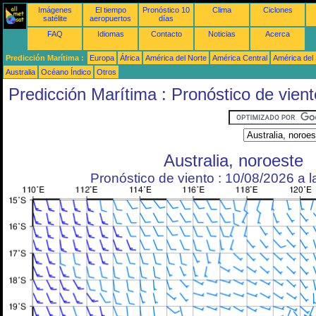
Imágenes
El tiempo
Pronóstico 10
Clima
Ciclones
satélite
aeropuertos
días
FAQ
Idiomas
Contacto
Noticias
Acerca
Predicción Marítima :
Europa
África
América del Norte
América Central
América del
Australia
Océano Índico
Otros
Predicción Marítima : Pronóstico de vient
Australia, noroeste
Pronóstico de viento : 10/08/2026 a 