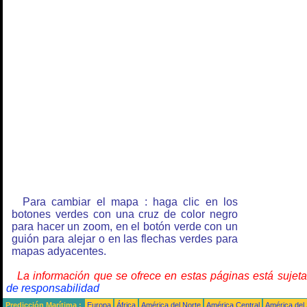
Para cambiar el mapa : haga clic en los
botones verdes con una cruz de color negro
para hacer un zoom, en el botón verde con un
guión para alejar o en las flechas verdes para
mapas adyacentes.
La información que se ofrece en estas páginas está sujet
de responsabilidad
Predicción Marítima :
Europa
África
América del Norte
América Central
América del