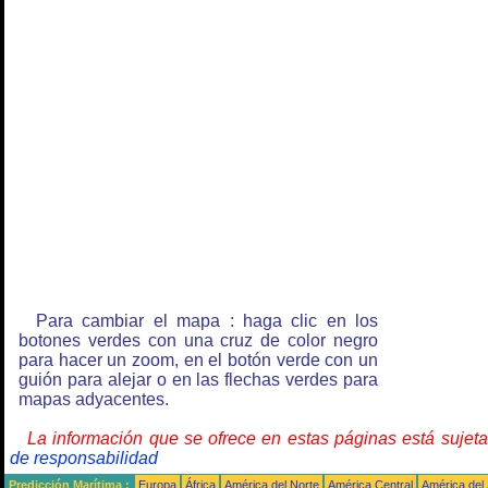
Para cambiar el mapa : haga clic en los
botones verdes con una cruz de color negro
para hacer un zoom, en el botón verde con un
guión para alejar o en las flechas verdes para
mapas adyacentes.
La información que se ofrece en estas páginas está sujet
de responsabilidad
Predicción Marítima :
Europa
África
América del Norte
América Central
América del