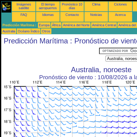
Imágenes
El tiempo
Pronóstico 10
Clima
Ciclones
satélite
aeropuertos
días
FAQ
Idiomas
Contacto
Noticias
Acerca
Predicción Marítima :
Europa
África
América del Norte
América Central
América del
Australia
Océano Índico
Otros
Predicción Marítima : Pronóstico de vient
Australia, noroeste
Pronóstico de viento : 10/08/2026 a 