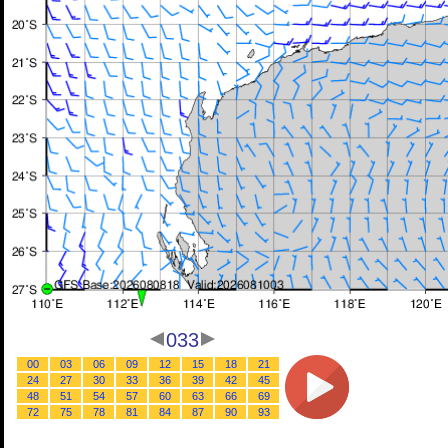
033
00
03
06
09
12
15
18
21
24
27
30
33
36
39
42
45
48
51
54
57
60
63
66
69
72
75
78
81
84
87
90
93