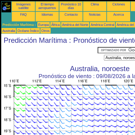
Imágenes
El tiempo
Pronóstico 10
Clima
Ciclones
satélite
aeropuertos
días
FAQ
Idiomas
Contacto
Noticias
Acerca
Predicción Marítima :
Europa
África
América del Norte
América Central
América del
Australia
Océano Índico
Otros
Predicción Marítima : Pronóstico de vient
Australia, noroeste
Pronóstico de viento : 09/08/2026 a 