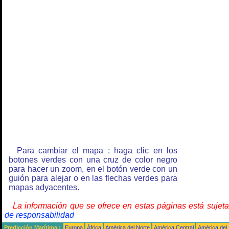
Para cambiar el mapa : haga clic en los
botones verdes con una cruz de color negro
para hacer un zoom, en el botón verde con un
guión para alejar o en las flechas verdes para
mapas adyacentes.
La información que se ofrece en estas páginas está sujet
de responsabilidad
Predicción Marítima :
Europa
África
América del Norte
América Central
América del