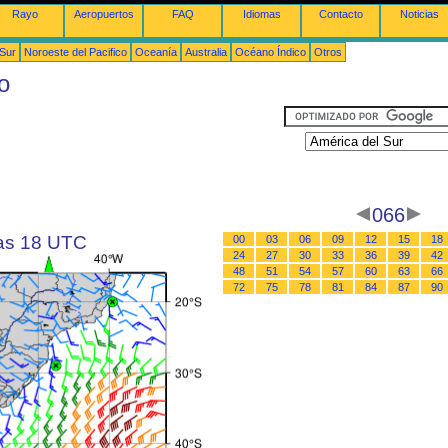
Rayo
Aeropuertos
FAQ
Idiomas
Contacto
Noticias
 Sur
Noroeste del Pacifico
Oceanía
Australia
Océano Índico
Otros
o
066
las 18 UTC
00
03
06
09
12
15
18
24
27
30
33
36
39
42
48
51
54
57
60
63
66
72
75
78
81
84
87
90