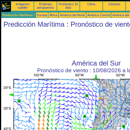
Imágenes
El tiempo
Pronóstico 10
Clima
Ciclones
satélite
aeropuertos
días
Predicción Marítima :
Europa
África
América del Norte
América Central
América del
Predicción Marítima : Pronóstico de vient
América del Sur
Pronóstico de viento : 10/08/2026 a 