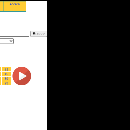
Acerca
21
45
69
93