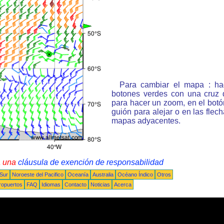
Para cambiar el mapa : ha
botones verdes con una cruz 
para hacer un zoom, en el bot
guión para alejar o en las flec
mapas adyacentes.
a una
cláusula de exención de responsabilidad
 Sur
Noroeste del Pacifico
Oceanía
Australia
Océano Índico
Otros
ropuertos
FAQ
Idiomas
Contacto
Noticias
Acerca