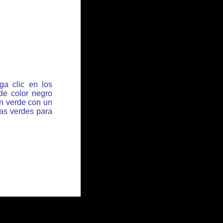
ga clic en los
de color negro
ón verde con un
has verdes para