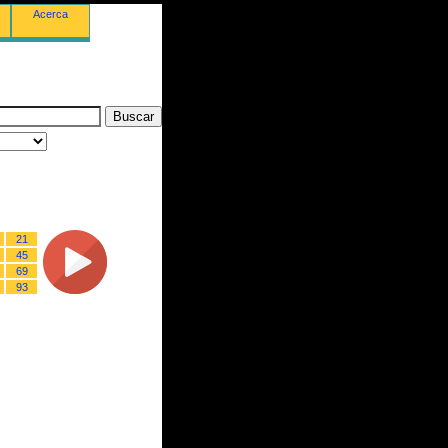
Acerca
21
45
69
93