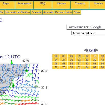
Rayo
Aeropuertos
FAQ
Idiomas
Contacto
Noticias
 Sur
Noroeste del Pacifico
Oceanía
Australia
Océano Índico
Otros
o
030
las 12 UTC
00
03
06
09
12
15
18
24
27
30
33
36
39
42
48
51
54
57
60
63
66
72
75
78
81
84
87
90