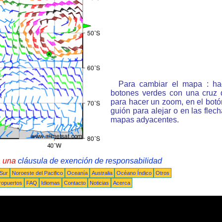
Para cambiar el mapa : ha
botones verdes con una cruz 
para hacer un zoom, en el bot
guión para alejar o en las flec
mapas adyacentes.
a una
cláusula de exención de responsabilidad
 Sur
Noroeste del Pacifico
Oceanía
Australia
Océano Índico
Otros
ropuertos
FAQ
Idiomas
Contacto
Noticias
Acerca