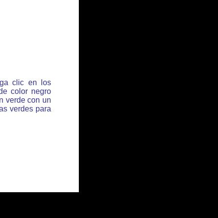
ga clic en los
de color negro
ón verde con un
has verdes para