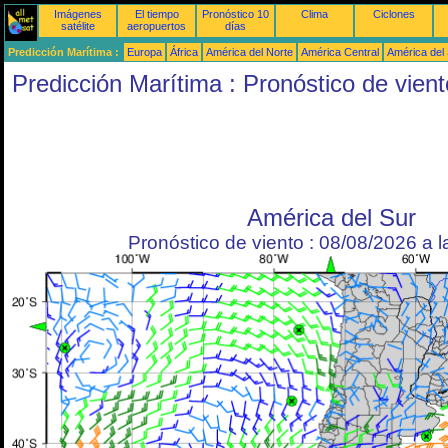
Imágenes
El tiempo
Pronóstico 10
Clima
Ciclones
satélite
aeropuertos
días
Predicción Marítima :
Europa
África
América del Norte
América Central
América del
Predicción Marítima : Pronóstico de vient
América del Sur
Pronóstico de viento : 08/08/2026 a 