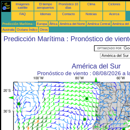
Imágenes
El tiempo
Pronóstico 10
Clima
Ciclones
satélite
aeropuertos
días
FAQ
Idiomas
Contacto
Noticias
Acerca
Predicción Marítima :
Europa
África
América del Norte
América Central
América del
Australia
Océano Índico
Otros
Predicción Marítima : Pronóstico de vient
América del Sur
Pronóstico de viento : 08/08/2026 a 