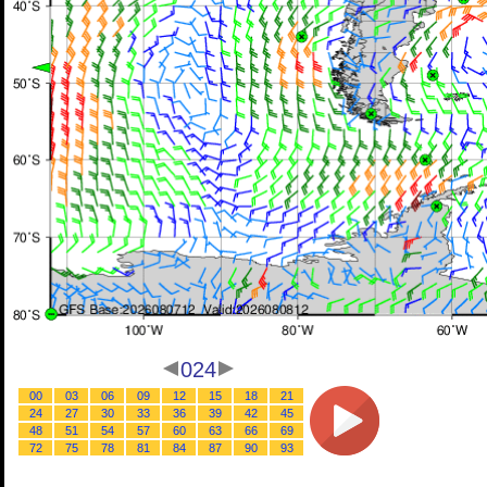
024
00
03
06
09
12
15
18
21
24
27
30
33
36
39
42
45
48
51
54
57
60
63
66
69
72
75
78
81
84
87
90
93