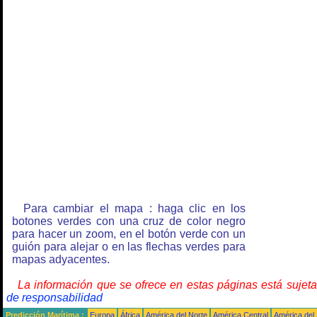
Para cambiar el mapa : haga clic en los
botones verdes con una cruz de color negro
para hacer un zoom, en el botón verde con un
guión para alejar o en las flechas verdes para
mapas adyacentes.
La información que se ofrece en estas páginas está sujet
de responsabilidad
Predicción Marítima :
Europa
África
América del Norte
América Central
América del