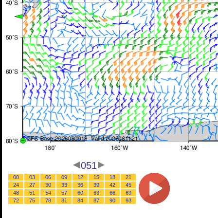
051
00
03
06
09
12
15
18
21
24
27
30
33
36
39
42
45
48
51
54
57
60
63
66
69
72
75
78
81
84
87
90
93