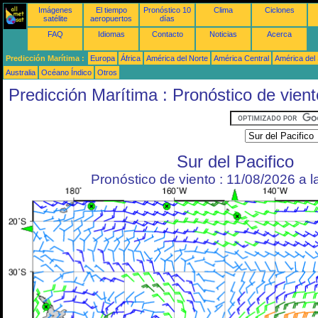
Imágenes
El tiempo
Pronóstico 10
Clima
Ciclones
satélite
aeropuertos
días
FAQ
Idiomas
Contacto
Noticias
Acerca
Predicción Marítima :
Europa
África
América del Norte
América Central
América del
Australia
Océano Índico
Otros
Predicción Marítima : Pronóstico de vient
Sur del Pacifico
Pronóstico de viento : 11/08/2026 a 