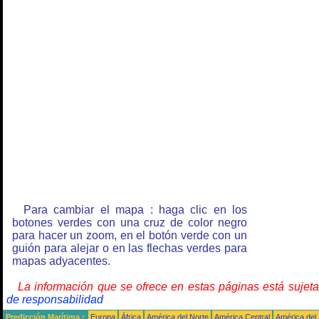
Para cambiar el mapa : haga clic en los
botones verdes con una cruz de color negro
para hacer un zoom, en el botón verde con un
guión para alejar o en las flechas verdes para
mapas adyacentes.
La información que se ofrece en estas páginas está sujet
de responsabilidad
Predicción Marítima :
Europa
África
América del Norte
América Central
América del