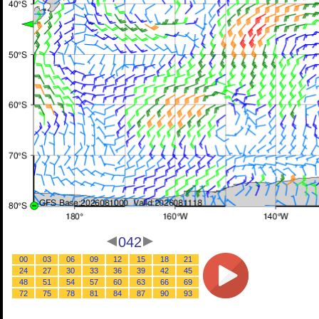
042
00
03
06
09
12
15
18
21
24
27
30
33
36
39
42
45
48
51
54
57
60
63
66
69
72
75
78
81
84
87
90
93