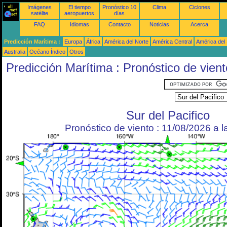
Imágenes
El tiempo
Pronóstico 10
Clima
Ciclones
satélite
aeropuertos
días
FAQ
Idiomas
Contacto
Noticias
Acerca
Predicción Marítima :
Europa
África
América del Norte
América Central
América del
Australia
Océano Índico
Otros
Predicción Marítima : Pronóstico de vient
Sur del Pacifico
Pronóstico de viento : 11/08/2026 a 