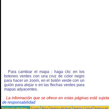
Para cambiar el mapa : haga clic en los
botones verdes con una cruz de color negro
para hacer un zoom, en el botón verde con un
guión para alejar o en las flechas verdes para
mapas adyacentes.
La información que se ofrece en estas páginas está sujet
de responsabilidad
Predicción Marítima :
Europa
África
América del Norte
América Central
América del