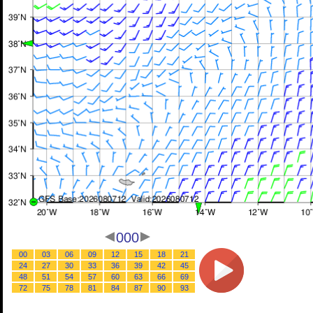
000
00
03
06
09
12
15
18
21
24
27
30
33
36
39
42
45
48
51
54
57
60
63
66
69
72
75
78
81
84
87
90
93