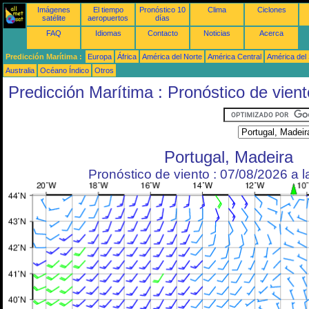
Imágenes
El tiempo
Pronóstico 10
Clima
Ciclones
satélite
aeropuertos
días
FAQ
Idiomas
Contacto
Noticias
Acerca
Predicción Marítima :
Europa
África
América del Norte
América Central
América del
Australia
Océano Índico
Otros
Predicción Marítima : Pronóstico de vient
Portugal, Madeira
Pronóstico de viento : 07/08/2026 a 