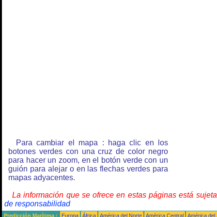
Para cambiar el mapa : haga clic en los
botones verdes con una cruz de color negro
para hacer un zoom, en el botón verde con un
guión para alejar o en las flechas verdes para
mapas adyacentes.
La información que se ofrece en estas páginas está sujet
de responsabilidad
Predicción Marítima :
Europa
África
América del Norte
América Central
América del