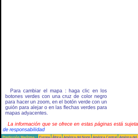
Para cambiar el mapa : haga clic en los
botones verdes con una cruz de color negro
para hacer un zoom, en el botón verde con un
guión para alejar o en las flechas verdes para
mapas adyacentes.
La información que se ofrece en estas páginas está sujet
de responsabilidad
Predicción Marítima :
Europa
África
América del Norte
América Central
América del