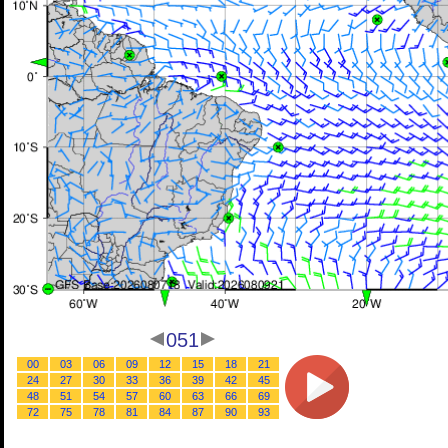
051
00
03
06
09
12
15
18
21
24
27
30
33
36
39
42
45
48
51
54
57
60
63
66
69
72
75
78
81
84
87
90
93