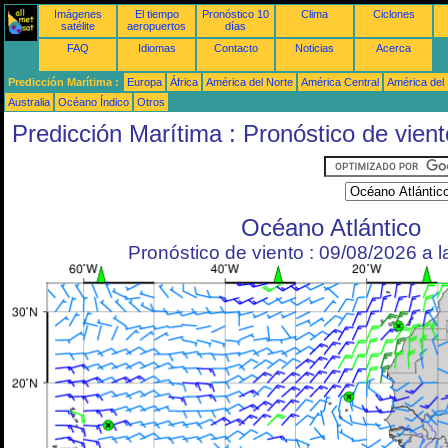
Imágenes
El tiempo
Pronóstico 10
Clima
Ciclones
satélite
aeropuertos
días
FAQ
Idiomas
Contacto
Noticias
Acerca
Predicción Marítima :
Europa
África
América del Norte
América Central
América del
Australia
Océano Índico
Otros
Predicción Marítima : Pronóstico de vient
Océano Atlántico
Pronóstico de viento : 09/08/2026 a 