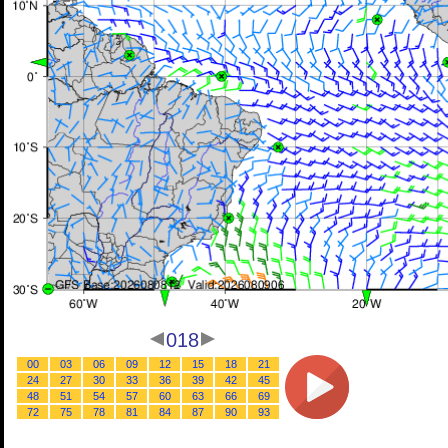
018
00
03
06
09
12
15
18
21
24
27
30
33
36
39
42
45
48
51
54
57
60
63
66
69
72
75
78
81
84
87
90
93