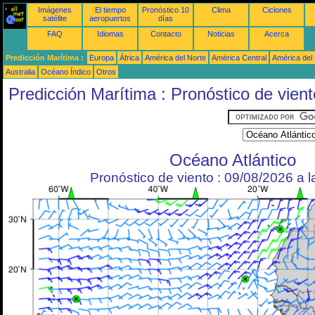
Imágenes
El tiempo
Pronóstico 10
Clima
Ciclones
satélite
aeropuertos
días
FAQ
Idiomas
Contacto
Noticias
Acerca
Predicción Marítima :
Europa
África
América del Norte
América Central
América del
Australia
Océano Índico
Otros
Predicción Marítima : Pronóstico de vient
Océano Atlántico
Pronóstico de viento : 09/08/2026 a 