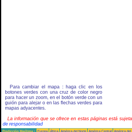
Para cambiar el mapa : haga clic en los
botones verdes con una cruz de color negro
para hacer un zoom, en el botón verde con un
guión para alejar o en las flechas verdes para
mapas adyacentes.
La información que se ofrece en estas páginas está sujet
de responsabilidad
Predicción Marítima :
Europa
África
América del Norte
América Central
América del