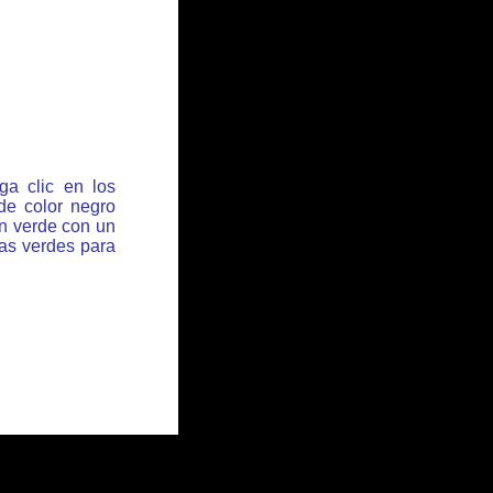
ga clic en los
de color negro
ón verde con un
has verdes para