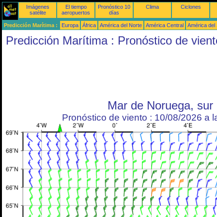
Imágenes
El tiempo
Pronóstico 10
Clima
Ciclones
satélite
aeropuertos
días
Predicción Marítima :
Europa
África
América del Norte
América Central
América del
Predicción Marítima : Pronóstico de vient
Mar de Noruega, sur
Pronóstico de viento : 10/08/2026 a 