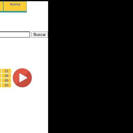
Acerca
21
45
69
93