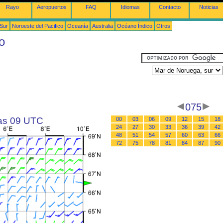
Rayo
Aeropuertos
FAQ
Idiomas
Contacto
Noticias
 Sur
Noroeste del Pacifico
Oceanía
Australia
Océano Índico
Otros
o
075
las 09 UTC
00
03
06
09
12
15
18
24
27
30
33
36
39
42
48
51
54
57
60
63
66
72
75
78
81
84
87
90