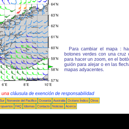
Para cambiar el mapa : ha
botones verdes con una cruz 
para hacer un zoom, en el bot
guión para alejar o en las flec
mapas adyacentes.
a una
cláusula de exención de responsabilidad
 Sur
Noroeste del Pacifico
Oceanía
Australia
Océano Índico
Otros
ropuertos
FAQ
Idiomas
Contacto
Noticias
Acerca