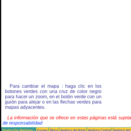
Para cambiar el mapa : haga clic en los
botones verdes con una cruz de color negro
para hacer un zoom, en el botón verde con un
guión para alejar o en las flechas verdes para
mapas adyacentes.
La información que se ofrece en estas páginas está sujet
de responsabilidad
Predicción Marítima :
Europa
África
América del Norte
América Central
América del