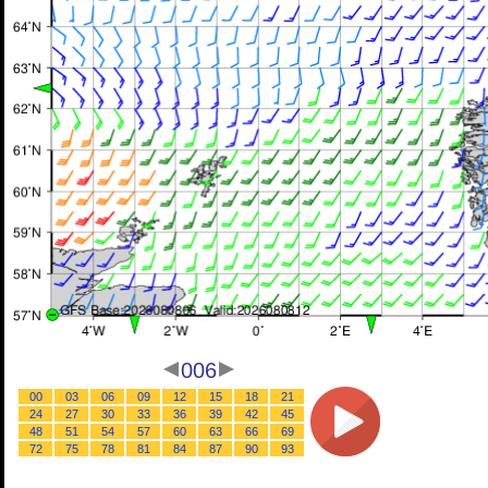
006
00
03
06
09
12
15
18
21
24
27
30
33
36
39
42
45
48
51
54
57
60
63
66
69
72
75
78
81
84
87
90
93