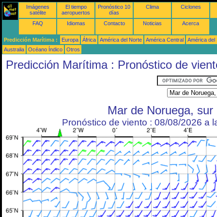
Imágenes
El tiempo
Pronóstico 10
Clima
Ciclones
satélite
aeropuertos
días
FAQ
Idiomas
Contacto
Noticias
Acerca
Predicción Marítima :
Europa
África
América del Norte
América Central
América del
Australia
Océano Índico
Otros
Predicción Marítima : Pronóstico de vient
Mar de Noruega, sur
Pronóstico de viento : 08/08/2026 a 