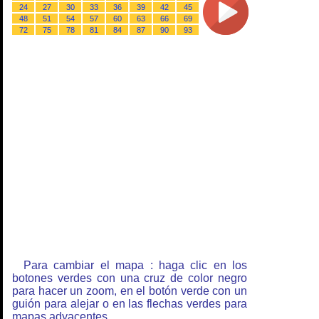
24
27
30
33
36
39
42
45
48
51
54
57
60
63
66
69
72
75
78
81
84
87
90
93
Para cambiar el mapa : haga clic en los
botones verdes con una cruz de color negro
para hacer un zoom, en el botón verde con un
guión para alejar o en las flechas verdes para
mapas adyacentes.