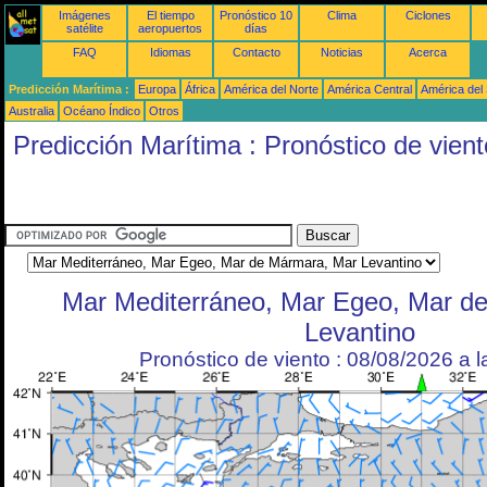
Imágenes
El tiempo
Pronóstico 10
Clima
Ciclones
satélite
aeropuertos
días
FAQ
Idiomas
Contacto
Noticias
Acerca
Predicción Marítima :
Europa
África
América del Norte
América Central
América del
Australia
Océano Índico
Otros
Predicción Marítima : Pronóstico de vient
Mar Mediterráneo, Mar Egeo, Mar d
Levantino
Pronóstico de viento : 08/08/2026 a 