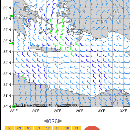
036
00
03
06
09
12
15
18
21