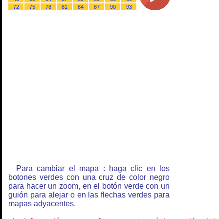
72
75
78
81
84
87
90
93
Para cambiar el mapa : haga clic en los
botones verdes con una cruz de color negro
para hacer un zoom, en el botón verde con un
guión para alejar o en las flechas verdes para
mapas adyacentes.