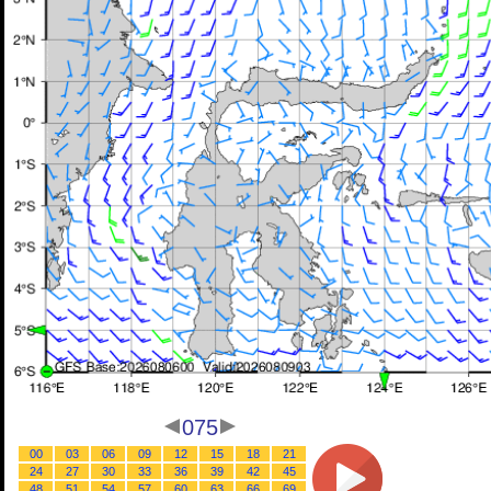
075
00
03
06
09
12
15
18
21
24
27
30
33
36
39
42
45
48
51
54
57
60
63
66
69