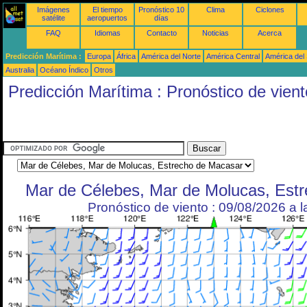
Imágenes
El tiempo
Pronóstico 10
Clima
Ciclones
satélite
aeropuertos
días
FAQ
Idiomas
Contacto
Noticias
Acerca
Predicción Marítima :
Europa
África
América del Norte
América Central
América del
Australia
Océano Índico
Otros
Predicción Marítima : Pronóstico de vient
Mar de Célebes, Mar de Molucas, Est
Pronóstico de viento : 09/08/2026 a 