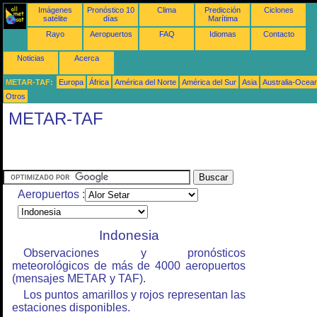
Imágenes
Pronóstico 10
Clima
Predicción
Ciclones
satélite
días
Marítima
Rayo
Aeropuertos
FAQ
Idiomas
Contacto
Noticias
Acerca
METAR-TAF:
Europa
África
América del Norte
América del Sur
Asia
Australia-Ocea
Otros
METAR-TAF
Aeropuertos :
Indonesia
Observaciones y pronósticos
meteorológicos de más de 4000 aeropuertos
(mensajes METAR y TAF).
Los puntos amarillos y rojos representan las
estaciones disponibles.