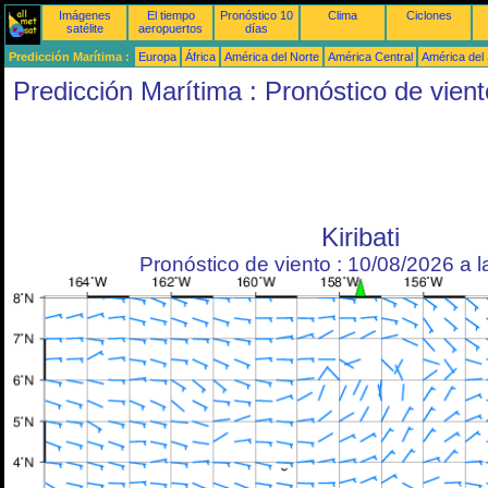
Imágenes
El tiempo
Pronóstico 10
Clima
Ciclones
satélite
aeropuertos
días
Predicción Marítima :
Europa
África
América del Norte
América Central
América del
Predicción Marítima : Pronóstico de vient
Kiribati
Pronóstico de viento : 10/08/2026 a 