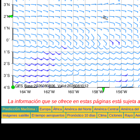
La información que se ofrece en estas páginas está sujeta 
Predicción Marítima :
Europa
África
América del Norte
América Central
América del
Imágenes satélite
El tiempo aeropuertos
Pronóstico 10 días
Clima
Ciclones
Rayo
Ae