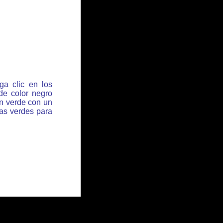
ga clic en los
de color negro
ón verde con un
has verdes para