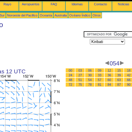
Rayo
Aeropuertos
FAQ
Idiomas
Contacto
Noticias
 Sur
Noroeste del Pacifico
Oceanía
Australia
Océano Índico
Otros
o
054
las 12 UTC
00
03
06
09
12
15
18
24
27
30
33
36
39
42
48
51
54
57
60
63
66
72
75
78
81
84
87
90