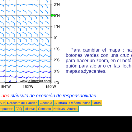
Para cambiar el mapa : ha
botones verdes con una cruz 
para hacer un zoom, en el bot
guión para alejar o en las flec
mapas adyacentes.
a una
cláusula de exención de responsabilidad
 Sur
Noroeste del Pacifico
Oceanía
Australia
Océano Índico
Otros
ropuertos
FAQ
Idiomas
Contacto
Noticias
Acerca