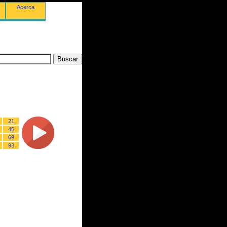
Acerca
21
45
69
93