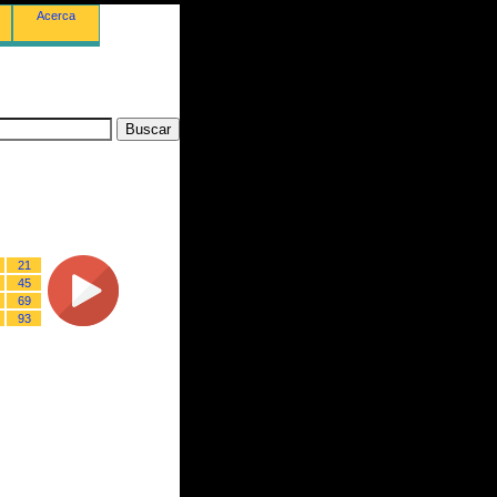
Acerca
21
45
69
93