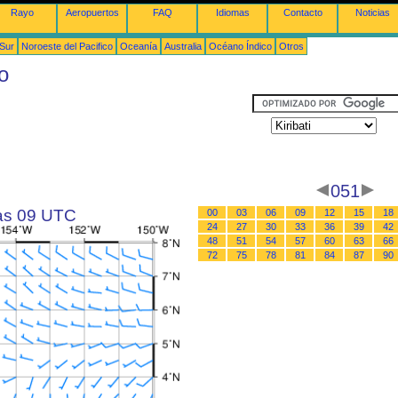
Rayo
Aeropuertos
FAQ
Idiomas
Contacto
Noticias
 Sur
Noroeste del Pacifico
Oceanía
Australia
Océano Índico
Otros
o
051
las 09 UTC
00
03
06
09
12
15
18
24
27
30
33
36
39
42
48
51
54
57
60
63
66
72
75
78
81
84
87
90