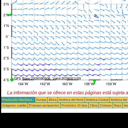
La información que se ofrece en estas páginas está sujeta 
Predicción Marítima :
Europa
África
América del Norte
América Central
América del
Imágenes satélite
El tiempo aeropuertos
Pronóstico 10 días
Clima
Ciclones
Rayo
Ae