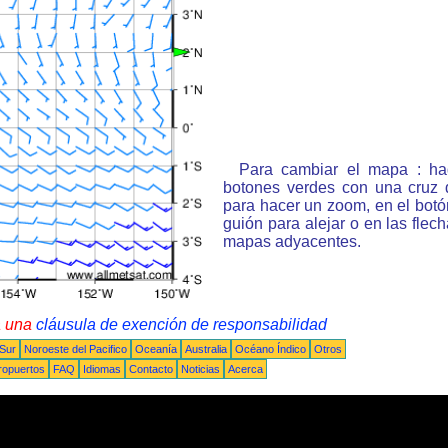
Para cambiar el mapa : ha
botones verdes con una cruz 
para hacer un zoom, en el bot
guión para alejar o en las flec
mapas adyacentes.
a una
cláusula de exención de responsabilidad
 Sur
Noroeste del Pacifico
Oceanía
Australia
Océano Índico
Otros
ropuertos
FAQ
Idiomas
Contacto
Noticias
Acerca