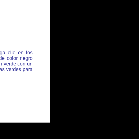
ga clic en los
de color negro
ón verde con un
has verdes para