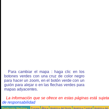
Para cambiar el mapa : haga clic en los
botones verdes con una cruz de color negro
para hacer un zoom, en el botón verde con un
guión para alejar o en las flechas verdes para
mapas adyacentes.
La información que se ofrece en estas páginas está sujet
de responsabilidad
Predicción Marítima :
Europa
África
América del Norte
América Central
América del