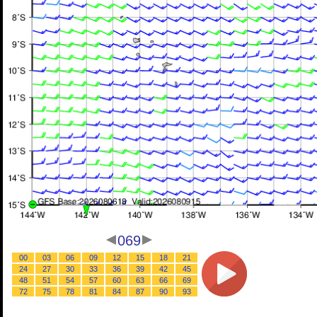
069
00
03
06
09
12
15
18
21
24
27
30
33
36
39
42
45
48
51
54
57
60
63
66
69
72
75
78
81
84
87
90
93