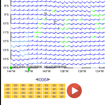
006
00
03
06
09
12
15
18
21
24
27
30
33
36
39
42
45
48
51
54
57
60
63
66
69
72
75
78
81
84
87
90
93