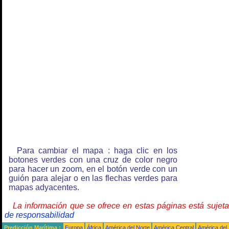
Para cambiar el mapa : haga clic en los
botones verdes con una cruz de color negro
para hacer un zoom, en el botón verde con un
guión para alejar o en las flechas verdes para
mapas adyacentes.
La información que se ofrece en estas páginas está sujet
de responsabilidad
Predicción Marítima :
Europa
África
América del Norte
América Central
América del