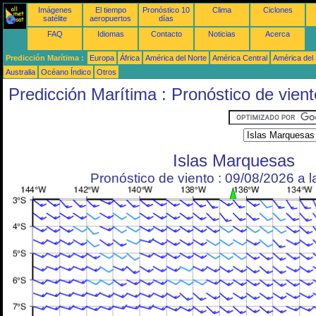
Imágenes
El tiempo
Pronóstico 10
Clima
Ciclones
satélite
aeropuertos
días
FAQ
Idiomas
Contacto
Noticias
Acerca
Predicción Marítima :
Europa
África
América del Norte
América Central
América del
Australia
Océano Índico
Otros
Predicción Marítima : Pronóstico de vient
Islas Marquesas
Pronóstico de viento : 09/08/2026 a 