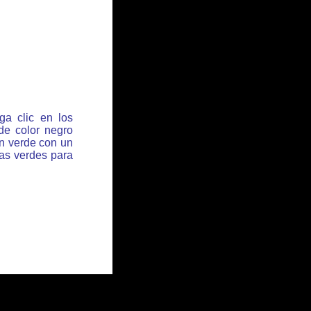
ga clic en los
de color negro
ón verde con un
has verdes para