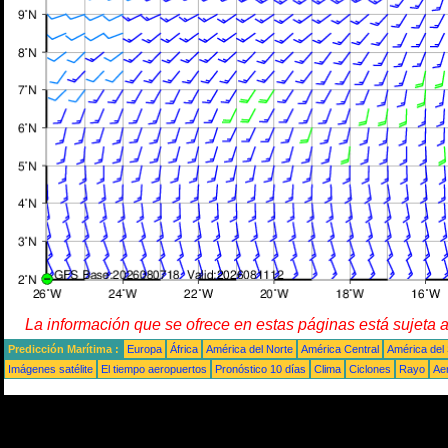
La información que se ofrece en estas páginas está sujeta 
Predicción Marítima :
Europa
África
América del Norte
América Central
América del
Imágenes satélite
El tiempo aeropuertos
Pronóstico 10 días
Clima
Ciclones
Rayo
Ae