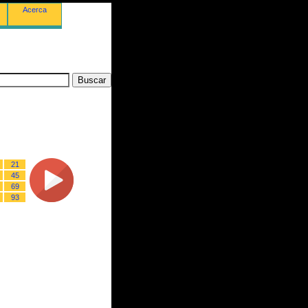
Acerca
21
45
69
93