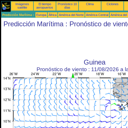
Imágenes
El tiempo
Pronóstico 10
Clima
Ciclones
satélite
aeropuertos
días
Predicción Marítima :
Europa
África
América del Norte
América Central
América del
Predicción Marítima : Pronóstico de vient
Guinea
Pronóstico de viento : 11/08/2026 a 