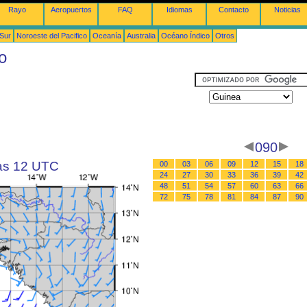
Rayo
Aeropuertos
FAQ
Idiomas
Contacto
Noticias
 Sur
Noroeste del Pacifico
Oceanía
Australia
Océano Índico
Otros
o
090
las 12 UTC
00
03
06
09
12
15
18
24
27
30
33
36
39
42
48
51
54
57
60
63
66
72
75
78
81
84
87
90