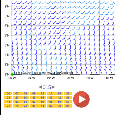
015
00
03
06
09
12
15
18
21
24
27
30
33
36
39
42
45
48
51
54
57
60
63
66
69
72
75
78
81
84
87
90
93