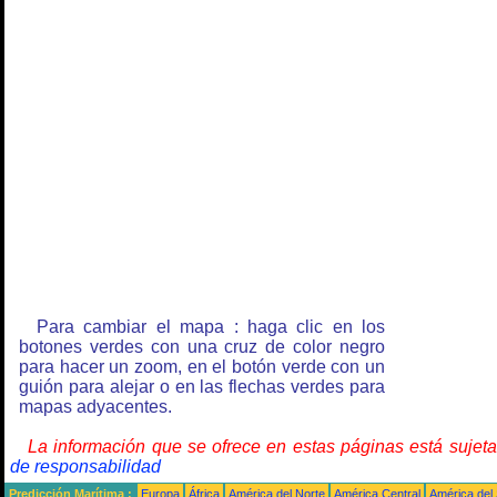
Para cambiar el mapa : haga clic en los
botones verdes con una cruz de color negro
para hacer un zoom, en el botón verde con un
guión para alejar o en las flechas verdes para
mapas adyacentes.
La información que se ofrece en estas páginas está sujet
de responsabilidad
Predicción Marítima :
Europa
África
América del Norte
América Central
América del