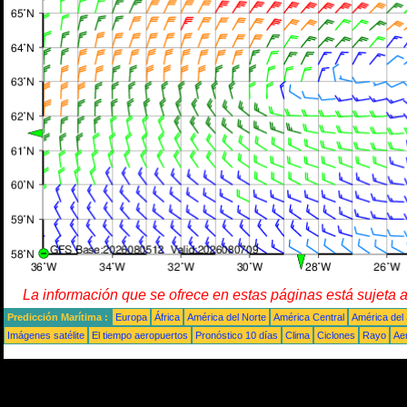
La información que se ofrece en estas páginas está sujeta 
Predicción Marítima :
Europa
África
América del Norte
América Central
América del
Imágenes satélite
El tiempo aeropuertos
Pronóstico 10 días
Clima
Ciclones
Rayo
Ae