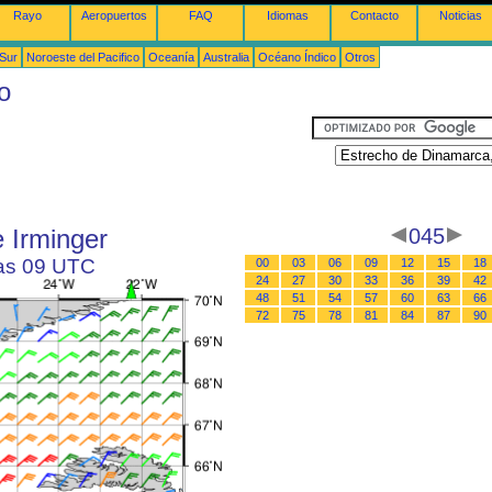
Rayo
Aeropuertos
FAQ
Idiomas
Contacto
Noticias
 Sur
Noroeste del Pacifico
Oceanía
Australia
Océano Índico
Otros
o
 Irminger
045
las 09 UTC
00
03
06
09
12
15
18
24
27
30
33
36
39
42
48
51
54
57
60
63
66
72
75
78
81
84
87
90