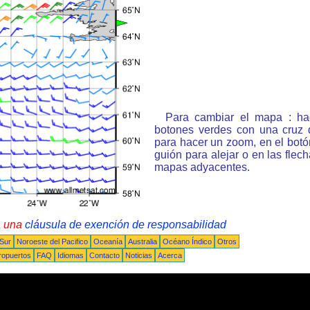
Para cambiar el mapa : ha
botones verdes con una cruz 
para hacer un zoom, en el bot
guión para alejar o en las flec
mapas adyacentes.
a una
cláusula de exención de responsabilidad
 Sur
Noroeste del Pacifico
Oceanía
Australia
Océano Índico
Otros
ropuertos
FAQ
Idiomas
Contacto
Noticias
Acerca