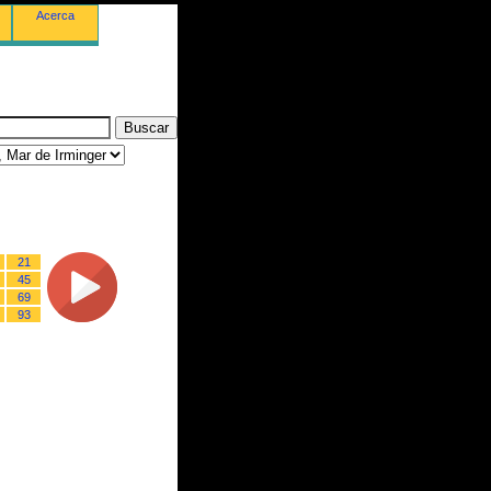
Acerca
21
45
69
93