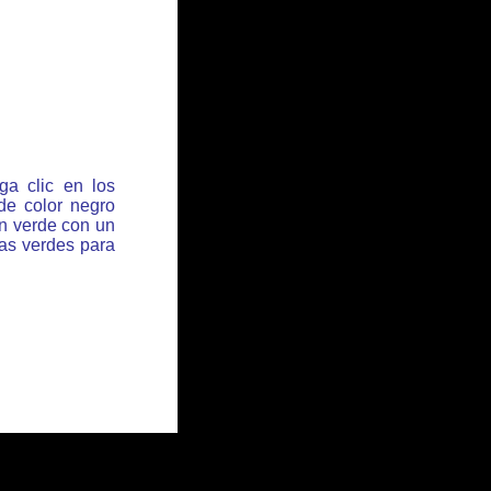
ga clic en los
de color negro
ón verde con un
has verdes para