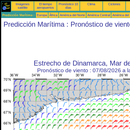
Imágenes
El tiempo
Pronóstico 10
Clima
Ciclones
satélite
aeropuertos
días
Predicción Marítima :
Europa
África
América del Norte
América Central
América del
Predicción Marítima : Pronóstico de vient
Estrecho de Dinamarca, Mar de
Pronóstico de viento : 07/08/2026 a 