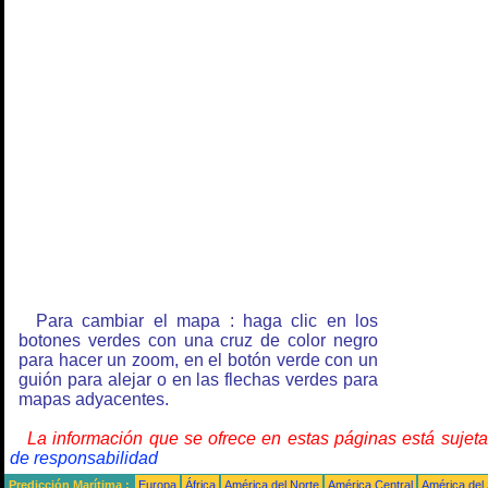
Para cambiar el mapa : haga clic en los
botones verdes con una cruz de color negro
para hacer un zoom, en el botón verde con un
guión para alejar o en las flechas verdes para
mapas adyacentes.
La información que se ofrece en estas páginas está sujet
de responsabilidad
Predicción Marítima :
Europa
África
América del Norte
América Central
América del