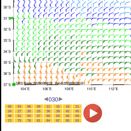
030
00
03
06
09
12
15
18
21
24
27
30
33
36
39
42
45
48
51
54
57
60
63
66
69
72
75
78
81
84
87
90
93