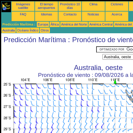
Imágenes
El tiempo
Pronóstico 10
Clima
Ciclones
satélite
aeropuertos
días
FAQ
Idiomas
Contacto
Noticias
Acerca
Predicción Marítima :
Europa
África
América del Norte
América Central
América del
Australia
Océano Índico
Otros
Predicción Marítima : Pronóstico de vient
Australia, oeste
Pronóstico de viento : 09/08/2026 a 